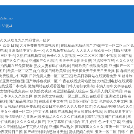
eSitemap
158號-4
,久久久玖玖九九九精品黄色一级片
区 欧美 日韩
|
大片免费播放在线视频看
|
在线精品国精品国产尤物
|
中文一区二区三区免
在线
|
亚洲激情中文字幕一区
|
久久视频有精品久
|
人人妻人人爽欧美一区
|
制服丝袜美
区三区不卡
|
久热在线视频首页
|
长长久久人妻视频
|
一区二区三区四区小视频
|
69国产精
妻
|
国产久久在线av
|
亚洲国产久久精品
|
天天干天天插天天狠
|
97搞97干在线
|
久久久久这
自拍视频在线免费观看
|
熟女人妻有码在线观看
|
日韩欧美在线观看免费
|
亚洲国产一区二
图片
|
欧美一区二区三自拍
|
欧美日韩欧美综合
|
天天操天天干天天日天天操
|
国语精品视
免费观看少妇高潮
|
日韩免费人妻一区二区三区
|
欧美日韩网站在线观看免费
|
91丝袜制
拍亚洲欧洲色图
|
国产婷婷色视频一区
|
午夜在线播放网站播放
|
尤物亚洲电影在线观看
|
在线观看日本欧美
|
激情网站在线观看视频
|
日韩人妻熟女影院
|
丰满人妻中文字幕在线
|
女教师在线免费av
|
欧美熟女视频hd
|
亚洲精品成人综合av
|
亚洲男人的天堂精品
|
91在
|
日本伊人久久综合网
|
欧美另类尤物在线
|
一区二区三区四在线观看
|
亚洲欧美日韩 在
福利
|
国产精品黑丝欧美
|
在线观看中文有码
|
欧美亚洲国产美女
|
色婷婷久久中文网
|
亚
频
|
日韩精品在线免费观看
|
欧美日本免费久久男人都是知道
|
久久精品中国精品久久久
|
|
美女亚洲做一区二区
|
中文字幕 日韩 在线视频
|
美日韩在线小视频
|
99在线观看中文字
频
|
激情综合区之亚洲av
|
欧美精品久久久久久在线观看
|
99精品视频国产在线观看
|
丰
费在线观看
|
久久久久成人国产
|
中文字幕91在线
|
综合 五月 婷婷
|
色 av中文字幕
|
亚洲香
久久亚洲精品
|
av下页伊人综合
|
亚洲国产av熟女
|
爽啦爽啦久久久久
|
亚洲一区二区成人
操夜夜骑日日摸
|
国产精品制服诱惑丝袜天堂
|
蜜桃视频在线91
|
亚洲一区二区 日韩
|
午夜