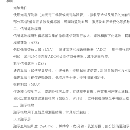
和度。
光敏元件
使用光電探測器（如光電二極管或光電晶體管），接收穿透或反射后的光信
部分高d設備采用多波長傳感器，可同時監測血氧、脈搏及血容量變化等參數
二、信號處理模塊
信號處理模塊對傳感器采集的微弱電信號進行放大、濾波和數字化處理，提
模擬前端（AFE）
包括低噪聲放大器（LNA）、濾波電路和模數轉換器（ADC），用于增強信
例如，采用24位高精度ADC可提高信號分辨率，減少測量誤差。
數字信號處理（DSP）
通過算法（如傅里葉變換、小波分析）提取脈搏波信號，計算血氧飽和度和
先進算法可補償運動偽影、低灌注等干擾，提升測量穩定性。
微控制器（MCU）
作為核心控制單元，協調各模塊工作，存儲校準參數，并實現用戶交互邏輯
部分設備集成無線通信模塊（如藍牙、Wi-Fi），支持數據傳輸至手機或云端
三、顯示模塊
顯示模塊用于直觀呈現測量結果，常見形式包括：
LCD顯示屏
顯示血氧飽和度（SpO?%）、脈搏率（次/分鐘）及波形圖，部分設備還顯示