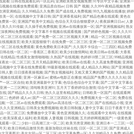
线观看
|
日韩在线观看乱码一区乱码
|
亚洲欧美熟女视频免费
|
91专区中文字幕
|
亚洲第一
品视频在线播放免费观看
|
亚洲品质自拍av
|
日韩 国产 视频
|
久久99午夜精品视频免费
看欧洲亚洲精品
|
久久99精品久久免费
|
国产成在线人免费视频
|
99九九视频在线播放
|
婷婷
欧美一区
|
在线视频中文字幕日韩
|
国产亚洲香蕉福利
|
国产精品色播在线观看
|
黄色在
免费第一区
|
亚洲国产欧美中文精品
|
色综合天天综合狠狠爱伊人
|
夜夜躁爽日日av
|
人妻
天美久久91传媒
|
久久操手机免费视频
|
亚洲av在线播放第一区
|
国产亚洲视频福利
|
熟女
堂深夜网站免费视频
|
中文字幕不卡视频在线观看视频
|
国产婷婷色视频一区
|
久久久91
一区二区三区在线观看
|
国产免费一区二区三区视频天天爽
|
精品一区三区视频在线观
在线视频首页
|
欧美大屁股狠狠干
|
在线免费一区二区三区
|
亚洲一区二区三区视频免费
一区二区在线免费观看
|
黄色免费欧美日本国产
|
久久我不卡综合一二三四区
|
精品免费
日韩在线一区二区
|
一香蕉区二香蕉区
|
欧美少妇激情网站
|
欧美日韩av在线看
|
大香蕉
产在线精品
|
性感美女激情啪啪啪
|
久热国产在线视频
|
色婷婷18禁二区三区
|
99精品视频
v夜夜欢一区二区三区
|
五月天精品新网址
|
欧美日韩av在线看
|
久久高速免费视频
|
亚洲视
品视频中文字幕在线免费观看
|
99最新视频在线观看
|
成人精品久久网站
|
国产亚洲视频
日韩人妻
|
日日摸夜夜操视频
|
国产熟女视频福利
|
又粗又黄又爽的国产视频
|
久久精品亚
品视频在线观看
|
亚洲一区麻豆av
|
蜜桃av电影正在播放
|
精品国产免费久久久久久站
|
国
产一区二区自拍
|
欧美亚洲最新中文字幕
|
色综合色综合中文字幕
|
国产二区中文字幕在
亚洲一二三区网址
|
清纯唯美亚洲91
|
五月天丁香婷婷综合激情
|
综合中文字幕一区二区
在线
|
国产精品久久久久日韩
|
热久久这里有精品网址
|
日韩欧美一区国产
|
在线观看网
区二
|
色婷婷 成人av
|
国产一区二区三区四区久久久
|
免费视频大全一区二区
|
免费在线
视频
|
一区二区av在线免费观看
|
国内av高清在线一区二区三区
|
国产在线精品小视
|
亚洲
久久久亚洲精品
|
日韩美女免费视频啪
|
欧美日韩制服人妻中文字幕
|
日日干夜夜干天天
品一区二区三区
|
免费播放中文字幕
|
黄色亚洲视频久久
|
在线观看中文有码
|
在线视频
女
|
欧美深夜成人福利
|
欧美视频 人妻视频 日韩视频
|
五月婷婷网视频国产
|
一级黄色黄
在线观看一区二
|
少妇一日高潮三次一区二区
|
欧美另类亚洲欧美
|
亚洲日本一二三区
|
一区
月天
|
欧美日韩精品激情另类
|
最新加勒比丝袜在线
|
日区一区二区三区
|
国产亚洲成人
中文字幕图片
|
美女女同一区二区三区
|
中文字幕免费一区
|
久久99精品久久免费
|
精品视