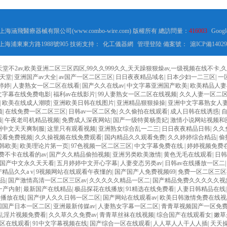
8 上海涵飛醫療器械有限公司(www.combo-wire.com) 版權所有 總訪問量：
416003
Googl
海浦東東方路1988號905 技術支持：
化工儀器網
管理登陸
備案號：
滬ICP備14029
2av,欧美亚洲二区三区四区,99久久999久久,天天躁狠狠燥av,一级视频在线不卡
天堂
|
亚洲国产av大全
|
av国产一区二区三区
|
日日夜夜精品域名
|
日本少妇一二三区
|
一
婷婷
|
人妻熟女一区二区在线看
|
国产久久在线av
|
中文字幕亚洲国产欧美
|
欧美精品人妻
文字幕在线免费电影
|
福利av在线影片
|
99人妻熟女一区二区在线视频
|
久久人妻一区二
|
欧美在线成人潮喷
|
亚洲欧美日韩在线图片
|
亚洲精品狠狠操操
|
亚洲中文字幕熟女人
频
|
在线免费一区二区三区
|
日韩av一区二区免
|
久久偷拍在线观看
|
成人日韩在线诱惑
|
频
|
午夜老司机精品视频
|
免费成人深夜网站
|
国产一级特黄杨贵妃
|
激情小说网站视频和
洲中文天天爽制服
|
这里只有观看视频
|
亚洲熟女综合乱一二三
|
日日夜夜精品日韩
|
久久
观看免费视频
|
久久操视频在线免费观看
|
国内精品久久观看免费
|
久久婷婷综合精品
|
偷
韩欧美
|
欧美理论片第一页
|
97色视频一区二区三区
|
中文字幕免费在线.
|
婷婷视频免费
费不卡在线看的av
|
国产久久精品偷拍视频
|
亚洲另类欧美激情
|
黄色无毛在线观看
|
日韩
国产中文永久天天看
|
五月婷婷中文开心字幕
|
人妻变态另类av
|
日韩av在线播放一区二
精品久久a v
|
9视频网站在线观看午夜懂的
|
国产国产人免费视频69
|
免费一区二区三区
品
|
国产激情高清一区二区三区av
|
久久久久久精品一区二
|
国产精品免费久久久久久视
一产内射
|
最新国产在线精品
|
极品探花在线播放
|
91精选在线免费看
|
人妻日韩精品在线
费播放在线
|
国产伊人久久日韩一区二区
|
国产网站在线观看av
|
欧美日韩激情免费在线视
国国产日本一区二区
|
亚洲最新传媒av
|
人妻熟女字幕一区二区
|
青青草视频国产一区免
乱淫片视频免费看
|
久久草久久免费av
|
青青草丝袜在线视频
|
综合国产在线观看女
|
嫩草
区在线观看
|
91中文字幕视频在线
|
国产综合一区在线观看
|
人人草人人干人人插
|
天天