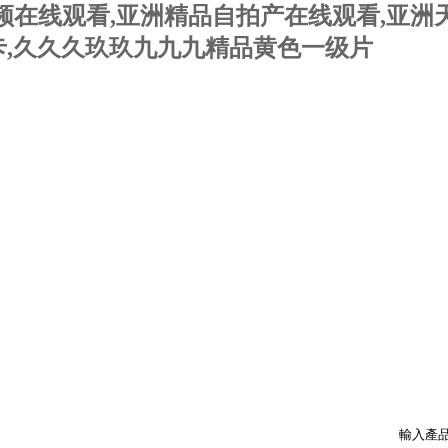
在线观看,亚洲精品自拍产在线观看,亚洲天堂
不卡,久久久玖玖九九九精品黄色一级片
產品展示
行業資訊
技術支持
在線商店