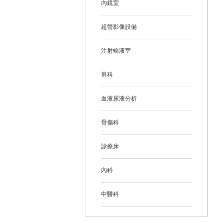
內鏡室
超聲影像設備
注射輸液室
男科
血液尿液分析
骨傷科
診療床
內科
中醫科