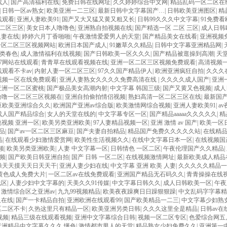
成人
|
国产高清福利在线
|
免费日韩在线网址
|
久久婷婷综合中文网
|
精品乱码一区二区在
|
日韩一区av熟女
|
欧美亚洲一二三区
|
最新日韩中文字幕国产…
|
日韩欧美亚洲图区
|
精
线观看
|
亚洲人妻欧美91
|
国产又大又猛又黄又粗又长
|
日韩99久久久中文字幕
|
91免费
二区三区
|
美女日本人噜噜色
|
亚洲熟自拍视频在线
|
国产精选一区 二区 三区
|
成人日韩
人妻在线
|
婷婷六月丁香啪啪
|
午夜激情爱爱男人的天堂
|
国产精品美女在线看
|
亚洲视频
一区二区三区视频网站
|
欧洲日本国产成人
|
91嫩草久久精品
|
日韩中文字幕亚洲精品网
|
类春色
|
成人激情福利在线视频
|
国产日韩欧美一区久久久
|
国产精品被逛操到高潮
|
天
97网站在线观看
|
青青草在线观看视频在线
|
亚洲一区二区三区视频免费观看
|
高清视频
观看不卡av
|
内射人妻一区二区三区
|
97久久国产精品伊人
|
欧洲亚洲疯狂自拍
|
久久久
视频一区在线免费观看
|
亚洲人妻熟女久久久久免费高清在线
|
久久久久成人国产
|
亚洲
亚洲一区二区蜜桃
|
国产极品美女高潮内射
|
中文字幕 韩国三级
|
国产又黄又色视频
|
成人
v噜噜一区二区三区视频在
|
亚洲自拍偷拍情侣视频
|
熟妇高清一区二区三区在线
|
最新国
豆欧美亚洲综合久久
|
欧洲国产亚洲av综合版
|
欧美激情网综合视频
|
亚洲人妻欧美91
|
a
成人国产精品综合
|
女人的天堂在线的
|
中文字幕专区一区
|
国产精品aaaaa久久久久久
|
精
桃视频 亚洲一区
|
欧美另类亚洲欧美
|
97人妻精品视频一区
|
亚洲 激情 av 国产
|
欧美一区
品
|
国产av一区二区三区麻豆
|
国产夫妻自拍精品
|
精品国产免费久久久久久站
|
在线精
品
|
在线观看少妇激情爱赏网
|
欧美性生活视频久久
|
在线中文字幕日本一区
|
在线视频国
频
|
欧美另类亚洲欧美
|
人妻 中文字幕一区
|
日韩情色 一区二区
|
午夜伦理国产久久精品
|
频
|
国产欧美日韩亚洲自拍
|
国产 日韩 一区二区
|
在线视频激情网址
|
最新欧美成人精品
操天天摸天天日天天干
|
亚洲人妻少妇在线
|
中文字幕 亚洲 欧美 人妻
|
久久久久久精品一
黄色成人免费大片
|
一区二区av在线免费观看
|
亚洲国产精品无石码久久
|
青青操操在线
线区
|
人妻少妇中文字幕的
|
天美久久91传媒
|
中文字幕日韩久久
|
成人日韩欧美一区
|
午夜
|
激情综合区之亚洲av
|
九九99视频精品
|
欧美夜夜躁爽日日躁狠狠躁
|
中文乱码字字幕精
人在线
|
国产一卡精品自拍
|
亚洲欧洲在线观看99
|
国产欧美精品一二三
|
中文字幕少妇熟
区二区不卡
|
久热这里只有精品一区
|
欧美亚洲另类日韩
|
久久久这里全是精品
|
日韩av
视频
|
精品三级在线观看视频
|
亚洲中文字幕综合日韩
|
视频一区二区专区
|
色爱综合网五
亚洲精品中文字幕久久久 懂色
|
激情都市男人的天堂
|
精品熟女少妇免费久久
|
亚洲第一