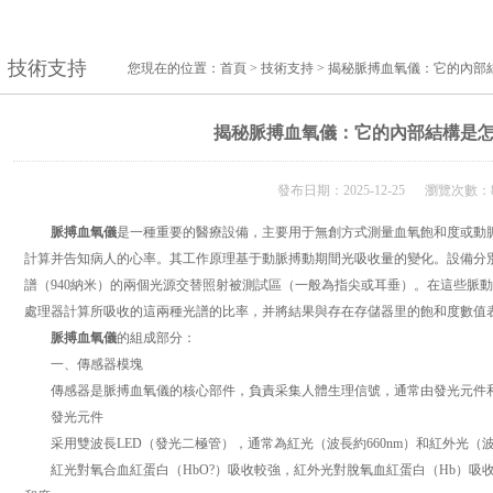
技術支持
您現在的位置：
首頁
>
技術支持
> 揭秘脈搏血氧儀：它的內部
揭秘脈搏血氧儀：它的內部結構是
發布日期：2025-12-25 瀏覽次數：8
脈搏血氧儀
是一種重要的醫療設備，主要用于無創方式測量血氧飽和度或動
計算并告知病人的心率。其工作原理基于動脈搏動期間光吸收量的變化。設備分別
譜（940納米）的兩個光源交替照射被測試區（一般為指尖或耳垂）。在這些脈
處理器計算所吸收的這兩種光譜的比率，并將結果與存在存儲器里的飽和度數值
脈搏血氧儀
的組成部分：
一、傳感器模塊
傳感器是脈搏血氧儀的核心部件，負責采集人體生理信號，通常由發光元件
發光元件
采用雙波長LED（發光二極管），通常為紅光（波長約660nm）和紅外光（波長
紅光對氧合血紅蛋白（HbO?）吸收較強，紅外光對脫氧血紅蛋白（Hb）吸