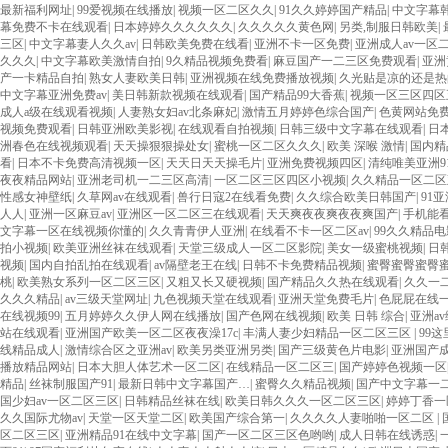
最新福利网址
|
99爱视频在线播放
|
视频一区二区久久
|
91久久婷婷国产精品
|
中文字幕韩
幕免费不卡在线观看
|
日本婷婷久久久久久久
|
久久久久久黄色网
|
另类,制服日韩欧美
|
三区
|
中文字幕妻人久久av
|
日韩欧美免费在线看
|
亚洲不卡一区免费
|
亚洲成人av一区
久久久
|
中文字幕欧美激情自拍
|
9久精品视频免费看
|
麻豆国产一二三区免费观看
|
亚洲
产一卡精品自拍
|
熟女人妻欧美日韩
|
亚洲视频在线免费播放视频
|
久光贴是凉的还是热
中文字幕亚洲免费av
|
美日韩新款视频在线观看
|
国产精品99大香蕉
|
视频一区三区四区
成人a级在线观看视频
|
人妻熟女妇av北条麻妃
|
激情五月婷婷色综合国产
|
色黄网站免
视频免费观看
|
日韩亚洲欧美影视
|
在线观看自拍视频
|
日韩三级中文字幕在线观看
|
日
洲春色在线视频观看
|
天天操狠狠操处女
|
蜜桃一区二区久久久
|
欧美 深喉 激情
|
国内精
看
|
日本不卡免费高清视频一区
|
天天日天天操毛片
|
亚洲免费视频四区
|
清纯唯美亚洲9
夜夜精品网站
|
亚洲老司机一二三区高清
|
一区二区三区四区小视频
|
久久精品一区二区
性感女神壁纸
|
久草网av在线观看
|
兽行日寇2在线看免费
|
久久综合欧美日韩国产
|
91
人人
|
亚洲一区麻豆av
|
亚洲区一区二区三在线观看
|
天天爽夜夜爽夜夜爽国产
|
手机能看
文字幕一区在线视频你懂的
|
久久青青伊人亚洲
|
在线看不卡一区二区av
|
99久久精品
拍小视频
|
欧美亚洲丝袜在线观看
|
天堂三级成人一区二区影院
|
美女一级蜜桃视频
|
日
视频
|
国内自拍乱拍在线观看
|
av隔壁老王在线
|
日韩不卡免费精品视频
|
蜜臀蜜臀蜜臀
桃
|
欧美熟女系列一区二区三区
|
又粗又长又硬视频
|
国产精品久久热在线观看
|
久久一
久久久精品
|
av三级天堂网址
|
九色视频天堂在线观看
|
亚洲天堂免费毛片
|
色屁屁在线
在线视频99
|
五月婷婷久久伊人网在线播放
|
国产色网在线视频
|
欧美 日韩 综合
|
亚洲av
站在线观看
|
亚洲国产欧美一区二区夜夜澡17c
|
丰满人妻少妇精品一区二区三区
|
99
线精品成人
|
激情综合区之亚洲av
|
欧美另类亚洲另类
|
国产三级黄色片电影
|
亚洲国产成
播放精品网站
|
日本大胆人体艺术一区二区
|
在线精品一区二区三
|
国产婷婷色视频一区
精品
|
丝袜制服国产91
|
最新日韩中文字幕国产…
|
蜜臀久久精品视频
|
国产中文字幕一
国少妇av一区二区三区
|
日韩精品丝袜在线
|
欧美日韩久久久一区二区三区
|
婷婷丁香一
久久国际尤物av
|
天堂一区天堂二区
|
欧美国产综合第一
|
久久久久人妻啪啪一区二区
|
区二区三区
|
亚洲精品91在线中文字幕
|
国产一区二区三区色哟哟
|
成人日韩在线诱惑
|