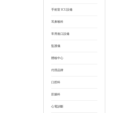
手術室 ICU設備
耳鼻喉科
常用進口設備
監護儀
體檢中心
代理品牌
口腔科
肛腸科
心電診斷