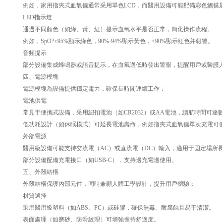
例如，家用指夾式血氧儀通常采用單色LCD，而醫用設備可能配備彩色觸摸
LED指示燈
通過不同顏色（如綠、黃、紅）提示血氧水平是否正常，簡化操作流程。
例如，SpO?≥95%顯示綠色，90%-94%顯示黃色，<90%顯示紅色并報警。
音頻提示
部分設備集成蜂鳴器或語音提示，在血氧過低時發出警報，提醒用戶或醫護
四、電源模塊
電源模塊為設備提供穩定電力，確保長時間連續工作：
電池供電
常見于便攜式設備，采用紐扣電池（如CR2032）或AA電池，續航時間可達
低功耗設計（如休眠模式）可延長電池壽命，例如指夾式血氧儀單次充電可使
外部電源
醫用級設備可能支持交流電（AC）或直流電（DC）輸入，適用于固定場所
部分設備配備充電接口（如USB-C），支持邊充電邊使用。
五、外殼結構
外殼結構保護內部元件，同時兼顧人體工學設計，提升用戶體驗：
材質選擇
采用醫用級塑料（如ABS、PC）或硅膠，確保無毒、耐腐蝕且易于清潔。
表面處理（如磨砂、防滑紋理）可增強握持舒適度。