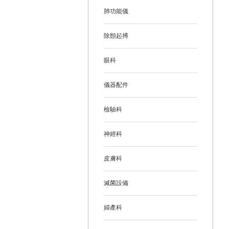
肺功能儀
除顫起搏
眼科
儀器配件
檢驗科
神經科
皮膚科
滅菌設備
婦產科