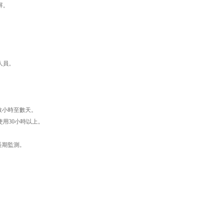
屏。
人員。
數小時至數天。
用30小時以上。
長期監測。