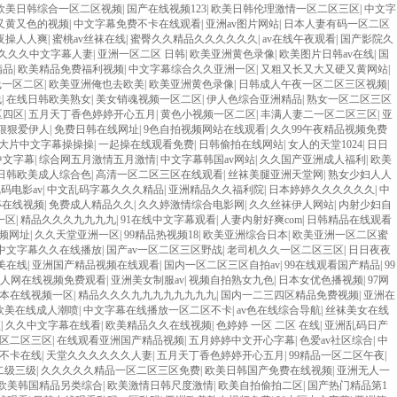
欧美日韩综合一区二区视频
|
国产在线视频123
|
欧美日韩伦理激情一区二区三区
|
中文字
又黄又色的视频
|
中文字幕免费不卡在线观看
|
亚洲av图片网站
|
日本人妻有码一区二区
夜操人人爽
|
蜜桃av丝袜在线
|
蜜臀久久精品久久久久久久
|
av在线午夜观看
|
国产影院久
久久久中文字幕人妻
|
亚洲一区二区 日韩
|
欧美亚洲黄色录像
|
欧美图片日韩av在线
|
国
精品
|
欧美精品免费福利视频
|
中文字幕综合久久亚洲一区
|
又粗又长又大又硬又黄网站
|
线一区二区
|
欧美亚洲俺也去欧美
|
欧美亚洲黄色录像
|
日韩成人午夜一区二区三区视频
|
线
|
在线日韩欧美熟女
|
美女销魂视频一区二区
|
伊人色综合亚洲精品
|
熟女一区二区三区
区四区
|
五月天丁香色婷婷开心五月
|
黄色小视频一区二区
|
丰满人妻二一区二区三区
|
亚
狠狠爱伊人
|
免费日韩在线网址
|
9色自拍视频网站在线观看
|
久久99午夜精品视频免费
大片中文字幕操操操
|
一起操在线观看免费
|
日韩偷拍在线网站
|
女人的天堂1024
|
日日
中文字幕
|
综合网五月激情五月激情
|
中文字幕韩国av网站
|
久久国产亚洲成人福利
|
欧美
日韩欧美成人综合色
|
高清一区二区三区在线观看
|
丝袜美腿亚洲天堂网
|
熟女少妇人人
码电影av
|
中文乱码字幕久久久精品
|
亚洲精品久久福利院
|
日本婷婷久久久久久久
|
中
婷在线视频
|
免费成人精品久久
|
久久婷激情综合电影网
|
久久丝袜伊人网站
|
内射少妇自
一区
|
精品久久久九九九九
|
91在线中文字幕观看
|
人妻内射好爽com
|
日韩精品在线观看
频网址
|
久久天堂亚洲一区
|
99精品热视频18
|
欧美亚洲综合日本
|
欧美亚洲一区二区蜜
中文字幕久久在线播放
|
国产av一区二区三区野战
|
老司机久久一区二区三区
|
日日夜夜
美在线
|
亚洲国产精品视频在线观看
|
国内一区二区三区自拍av
|
99在线观看国产精品
|
99
人网在线视频免费观看
|
亚洲美女制服av
|
视频自拍熟女九色
|
日本女优色播视频
|
97网
本在线视频一区
|
精品久久久九九九九九九九九
|
国内一二三四区精品免费视频
|
亚洲在
欧美在线成人潮喷
|
中文字幕在线播放一区二区不卡
|
av色在线综合导航
|
丝袜美女在线
频
|
久久中文字幕在线看
|
欧美精品久久在线视频
|
色婷婷 一区 二区 在线
|
亚洲乱码日产
区二区三区
|
在线观看亚洲国产精品视频
|
五月婷婷中文开心字幕
|
色爱av社区综合
|
中
 不卡在线
|
天堂久久久久久久人妻
|
五月天丁香色婷婷开心五月
|
99精品一区二区午夜
|
二级三级
|
久久久久久精品一区二区三区免费
|
欧美日韩国产免费在线视频
|
亚洲无人一
欧美韩国精品另类综合
|
欧美激情日韩尺度激情
|
欧美自拍偷拍二区
|
国产热门精品第1