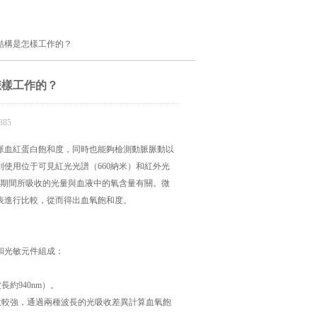
結構是怎樣工作的？
怎樣工作的？
85
脈血紅蛋白飽和度，同時也能夠檢測動脈脈動以
使用位于可見紅光光譜（660納米）和紅外光
動期間所吸收的光量與血液中的氧含量有關。微
表進行比較，從而得出血氧飽和度。
和光敏元件組成：
約940nm）。
收較強，通過兩種波長的光吸收差異計算血氧飽