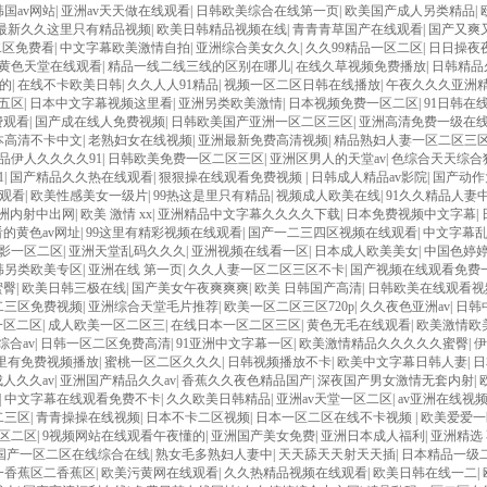
国av网站
|
亚洲av天天做在线观看
|
日韩欧美综合在线第一页
|
欧美国产成人另类精品
|
最新久久这里只有精品视频
|
欧美日韩精品视频在线
|
青青青草国产在线观看
|
国产又爽
二区免费看
|
中文字幕欧美激情自拍
|
亚洲综合美女久久
|
久久99精品一区二区
|
日日操夜
黄色天堂在线观看
|
精品一线二线三线的区别在哪儿
|
在线久草视频免费播放
|
日韩精品
的
|
在线不卡欧美日韩
|
久久人人91精品
|
视频一区二区日韩在线播放
|
午夜久久久亚洲
五区
|
日本中文字幕视频这里看
|
亚洲另类欧美激情
|
日本视频免费一区二区
|
91日韩在
费观看
|
国产成在线人免费视频
|
日韩欧美国产亚洲一区二区三区
|
亚洲高清免费一级在
本高清不卡中文
|
老熟妇女在线视频
|
亚洲最新免费高清视频
|
精品熟妇人妻一区二区三
品伊人久久久久91
|
日韩欧美免费一区二区三区
|
亚洲区男人的天堂av
|
色综合天天综合
1
|
国产精品久久热在线观看
|
狠狠操在线观看免费视频
|
日韩成人精品av影院
|
国产动作
观看
|
欧美性感美女一级片
|
99热这是里只有精品
|
视频成人欧美在线
|
91久久精品人妻
亚洲内射中出网
|
欧美 激情 xx
|
亚洲精品中文字幕久久久久下载
|
日本免费视频中文字幕
|
的黄色av网址
|
99这里有精彩视频在线观看
|
国产一二三四区视频在线观看
|
中文字幕乱
电影一区二区
|
亚洲天堂乱码久久久
|
亚洲视频在线看一区
|
日本成人欧美美女
|
中国色婷
韩另类欧美专区
|
亚洲在线 第一页
|
久久人妻一区二区三区不卡
|
国产视频在线观看免费
蜜臀
|
欧美日韩三极在线
|
国产美女午夜爽爽爽
|
欧美 日韩国产高清
|
日韩欧美在线观看视
二三区免费视频
|
亚洲综合天堂毛片推荐
|
欧美一区二区三区720p
|
久久夜色亚洲av
|
日韩
一区二区
|
成人欧美一区二区三
|
在线日本一区二区三区
|
黄色无毛在线观看
|
欧美激情欧
综合av
|
日韩一区二区免费高清
|
91亚洲中文字幕一区
|
欧美激情精品久久久久久蜜臀
|
伊
这里有免费视频播放
|
蜜桃一区二区久久久
|
日韩视频播放不卡
|
欧美中文字幕日韩人妻
|
日
人久久av
|
亚洲国产精品久久av
|
香蕉久久夜色精品国产
|
深夜国产男女激情无套内射
|
|
中文字幕在线观看免费不卡
|
久久欧美日韩精品
|
亚洲av天堂一区二区
|
av亚洲在线视
二三区
|
青青操操在线视频
|
日本不卡二区视频
|
日本一区二区在线不卡视频
|
欧美爱爱一
区二区
|
9视频网站在线观看午夜懂的
|
亚洲国产美女免费
|
亚洲日本成人福利
|
亚洲精选
国产一区二区在线综合在线
|
熟女毛多熟妇人妻中
|
天天舔天天射天天插
|
日本精品一级
一香蕉区二香蕉区
|
欧美污黄网在线观看
|
久久热精品视频在线观看
|
欧美日韩在线一二
|