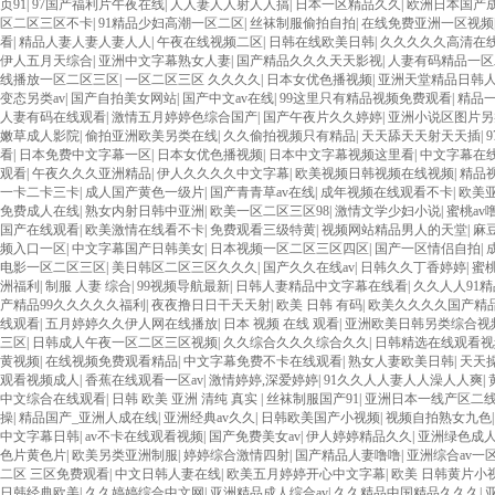
页91
|
97国产福利片午夜在线
|
人人妻人人射人人搞
|
日本一区精品久久
|
欧洲日本国产
区二区三区不卡
|
91精品少妇高潮一区二区
|
丝袜制服偷拍自拍
|
在线免费亚洲一区视频
看
|
精品人妻人妻人妻人人
|
午夜在线视频二区
|
日韩在线欧美日韩
|
久久久久久高清在
伊人五月天综合
|
亚洲中文字幕熟女人妻
|
国产精品久久久天天影视
|
人妻有码精品一区
线播放一区二区三区
|
一区二区三区 久久久久
|
日本女优色播视频
|
亚洲天堂精品日韩
变态另类av
|
国产自拍美女网站
|
国产中文av在线
|
99这里只有精品视频免费观看
|
精品
人妻有码在线观看
|
激情五月婷婷色综合国产
|
国产午夜片久久婷婷
|
亚洲小说区图片另
嫩草成人影院
|
偷拍亚洲欧美另类在线
|
久久偷拍视频只有精品
|
天天舔天天射天天插
|
看
|
日本免费中文字幕一区
|
日本女优色播视频
|
日本中文字幕视频这里看
|
中文字幕在线
观看
|
午夜久久久亚洲精品
|
伊人久久久久中文字幕
|
欧美视频日韩视频在线视频
|
精品
一卡二卡三卡
|
成人国产黄色一级片
|
国产青青草av在线
|
成年视频在线观看不卡
|
欧美
免费成人在线
|
熟女内射日韩中亚洲
|
欧美一区二区三区98
|
激情文学少妇小说
|
蜜桃a
国产在线观看
|
欧美激情在线看不卡
|
免费观看三级特黄
|
视频网站精品男人的天堂
|
麻
频入口一区
|
中文字幕国产日韩美女
|
日本视频一区二区三区四区
|
国产一区情侣自拍
|
电影一区二区三区
|
美日韩区二区三区久久久
|
国产久久在线av
|
日韩久久丁香婷婷
|
蜜
洲福利
|
制服 人妻 综合
|
99视频导航最新
|
日韩人妻精品中文字幕在线看
|
久久人人91精
产精品99久久久久久福利
|
夜夜撸日日干天天射
|
欧美 日韩 有码
|
欧美久久久久国产精
线观看
|
五月婷婷久久伊人网在线播放
|
日本 视频 在线 观看
|
亚洲欧美日韩另类综合视
三区
|
日韩成人午夜一区二区三区视频
|
久久综合久久久综合久久
|
日韩精选在线观看视
黄视频
|
在线视频免费观看精品
|
中文字幕免费不卡在线观看
|
熟女人妻欧美日韩
|
天天
观看视频成人
|
香蕉在线观看一区av
|
激情婷婷,深爱婷婷
|
91久久人人妻人人澡人人爽
|
中文综合在线观看
|
日韩 欧美 亚洲 清纯 真实
|
丝袜制服国产91
|
亚洲日本一线产区二
操
|
精品国产_亚洲人成在线
|
亚洲经典av久久
|
日韩欧美国产小视频
|
视频自拍熟女九色
中文字幕日韩
|
av不卡在线观看视频
|
国产免费美女av
|
伊人婷婷精品久久
|
亚洲绿色成
色片黄色片
|
欧美另类亚洲制服
|
婷婷综合激情四射
|
国产精品人妻噜噜
|
亚洲综合av一
二区 三区免费观看
|
中文日韩人妻在线
|
欧美五月婷婷开心中文字幕
|
欧美 日韩黄片小
日韩经典欧美
|
久久婷婷综合中文网
|
亚洲精品成人综合av
|
久久精品中国精品久久久
|