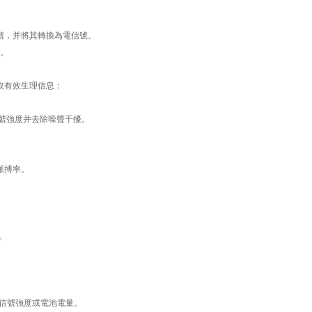
號，并將其轉換為電信號。
。
取有效生理信息：
號強度并去除噪聲干擾。
脈搏率。
。
。
信號強度或電池電量。