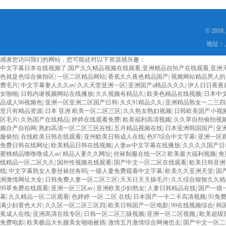
© 201
地址：上
感谢您访问我们的网站，您可能还对以下资源感兴趣：
中文字幕日本在线视频了,国产久久精品视频在线观看,亚洲精品自拍产在线观看,亚洲天堂不
色就是色综合偷拍区
|
一区二区精品网站
|
香蕉久久夜色精品国产
|
视频网站精品男人的
费毛片
|
中文字幕妻人久久av
|
久久天堂亚洲一区
|
亚洲国产a精品久久久
|
伊人日日夜夜
女啪啪
|
日韩内谢视频网站在线播放
|
久久视频有精品久
|
欧美色精品在线视频
|
日本中
品成人96视频色
|
亚洲一区亚洲二区国产日韩
|
久久91精品久久
|
亚洲精品熟女一二三四
里只有精品资源
|
日本 亚洲 欧美一区二区三区
|
久久熟女熟妇视频
|
日韩欧美国产小视
区毛片
|
久热国产在线精品
|
婷婷在线观看免费
|
欧美福利高清视频
|
久久草自拍偷拍视
频自产自拍网
|
熟妇高清一区二区三区在线
|
五月精品视频在线
|
日本亚洲韩国国产
|
亚
服偷拍
|
在线欧美日韩在线观看
|
亚州欧美日韩成人在线
|
色97综合中文字幕
|
亚洲一区
免费日韩在线网址
|
欧美精品日韩在线视频
|
人妻av中文字幕在线播放
|
久久久久国产日
蜜桃精品噜噜噜成人av
|
精品人妻久久网址
|
丝袜制服在线一区2
|
欧美最大福利视频
|
免
线精品一区二区久久
|
国外性视频在线观看
|
国产中文一区二区在线观看
|
欧美日韩亚洲
线
|
中文字幕熟女人妻丝袜丝有码
|
一级人妻免费观看中文字幕
|
欧美久久亚洲天堂
|
国产
洲激情网址大全
|
日韩免费人妻一区二区三区
|
天天日天天操毛片
|
久久综合狠狠久久精
99草免费在线观看
|
亚洲一区三区av.
|
亚洲欧美少妇熟女
|
人妻日韩精品在线
|
国产一级
幕
|
久久精品一区二区观看
|
色婷婷 一区 二区 在线
|
日本国产一卡二卡高清视频
|
91免
满少妇黄色大片
|
久久区一区二区三区四
|
欧美日韩国产一区电影
|
99在线视频综合
|
韩
蕉成人在线
|
亚洲高清在线专区
|
日韩一区二区三级视频
|
亚洲一区二区视频,
|
欧美超级
免费电影
|
欧美极品大长腿美女啪啪被插
|
激情五月激情综合网俺也去
|
国产中文一区二