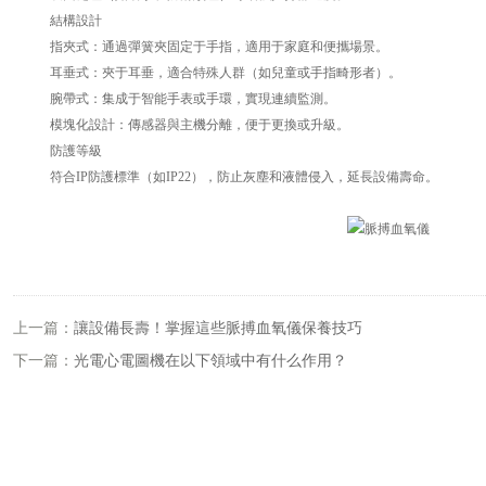
結構設計
指夾式：通過彈簧夾固定于手指，適用于家庭和便攜場景。
耳垂式：夾于耳垂，適合特殊人群（如兒童或手指畸形者）。
腕帶式：集成于智能手表或手環，實現連續監測。
模塊化設計：傳感器與主機分離，便于更換或升級。
防護等級
符合IP防護標準（如IP22），防止灰塵和液體侵入，延長設備壽命。
上一篇：
讓設備長壽！掌握這些脈搏血氧儀保養技巧
下一篇：
光電心電圖機在以下領域中有什么作用？